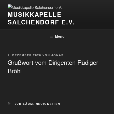
Zum
Inhalt
MUSIKKAPELLE
springen
SALCHENDORF E.V.
Menü
VERÖFFENTLICHT
2. DEZEMBER 2020
VON
JONAS
AM
Grußwort vom Dirigenten Rüdiger
Bröhl
KATEGORIEN
JUBILÄUM
,
NEUIGKEITEN