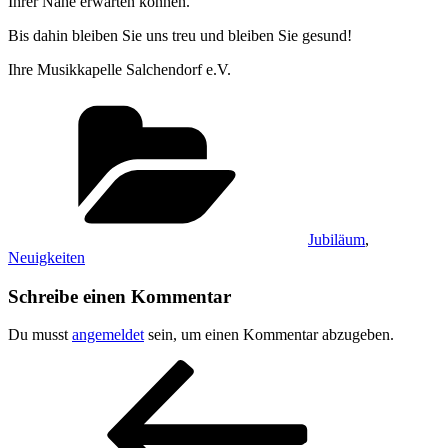
Ihrer Nähe erwarten können.
Bis dahin bleiben Sie uns treu und bleiben Sie gesund!
Ihre Musikkapelle Salchendorf e.V.
Kategorien
Jubiläum
,
Neuigkeiten
Schreibe einen Kommentar
Du musst
angemeldet
sein, um einen Kommentar abzugeben.
Beitragsnavigation
Vorheriger
Beitrag