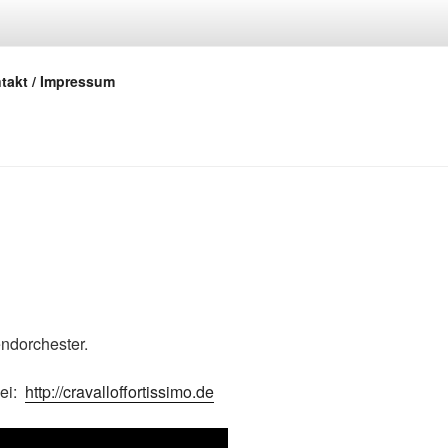
.V.
takt / Impressum
endorchester.
bei:
http://cravalloffortissimo.de