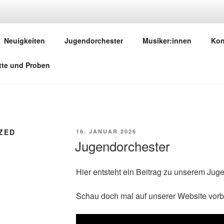
LLE SALCHENDORF E
Neuigkeiten
Jugendorchester
Musiker:innen
Kon
itte und Proben
ZED
VERÖFFENTLICHT
16. JANUAR 2026
AM
Jugendorchester
Hier entsteht ein Beitrag zu unserem Jug
Schau doch mal auf unserer Website vor