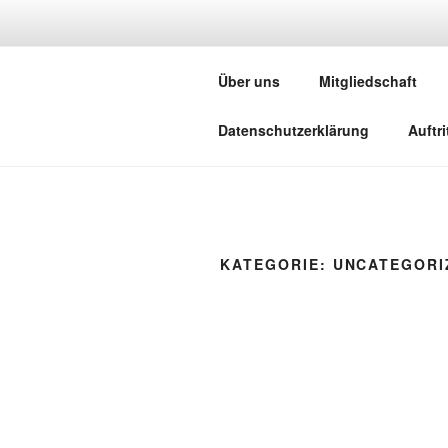
Zum
Inhalt
springen
MUSIKKAPE
Über uns
Mitgliedschaft
Datenschutzerklärung
Auftr
KATEGORIE:
UNCATEGORI